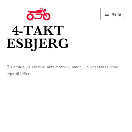
Spring
Spring
Menu
til
til
navigation
indhold
Forside
Forside
Dele til 4 Takts motor.
Tandhjul til knastaksel med
lejer til 125cc
Butik
Kontakt
Om os
Blog