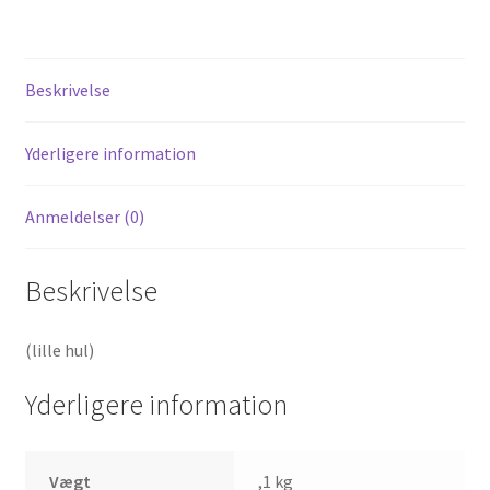
125cc
antal
Beskrivelse
Yderligere information
Anmeldelser (0)
Beskrivelse
(lille hul)
Yderligere information
Vægt
,1 kg