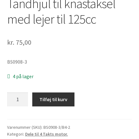
Tandhjul til knastaksel
med lejer til 125cc
kr.
75,00
BS0908-3
4 på lager
Tandhjul
Tilføj til kurv
til
knastaksel
med
lejer
Varenummer (SKU):
BS0908-3/B4-2
Kategori:
Dele til 4 Takts motor.
til