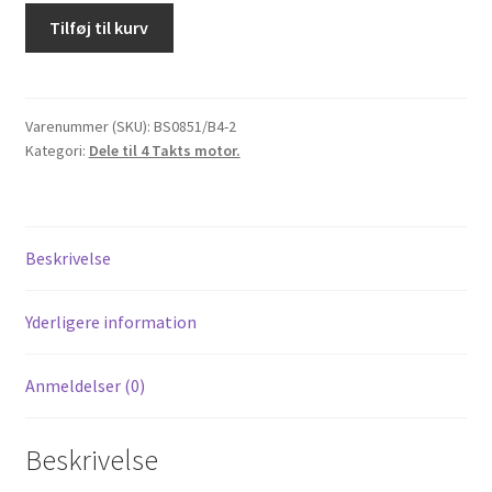
Knastkæde
Tilføj til kurv
(1
stk)
25H-
90L
Varenummer (SKU):
BS0851/B4-2
Kategori:
Dele til 4 Takts motor.
antal
Beskrivelse
Yderligere information
Anmeldelser (0)
Beskrivelse