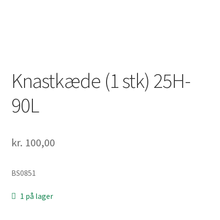
Solgte Maskiner
Video fra 4-takt Esbjerg
Knastkæde (1 stk) 25H-
90L
kr.
100,00
BS0851
1 på lager