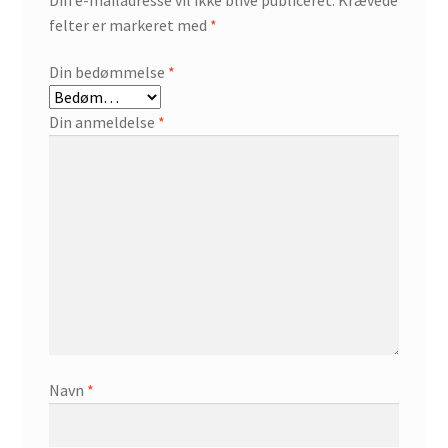
felter er markeret med
*
Din bedømmelse
*
Din anmeldelse
*
Navn
*