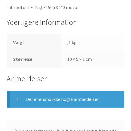
Til motor LF125,LF150,YX140 motor
Yderligere information
Vægt
,1 kg
Størrelse
10 × 5 × 1 cm
Anmeldelser
Der er endnu ikke nogle anmeldelser.
Din e-mailadresse vil ikke blive publiceret.
Krævede