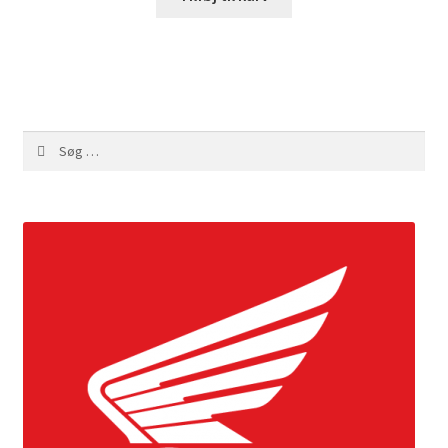
Søg
efter: