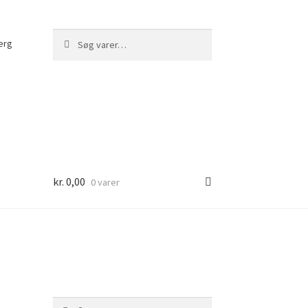
Søg
Søg
erg
efter:
kr.
0,00
0 varer
Søg