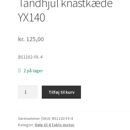
Tandhjul knastkæde
YX140
kr.
125,00
BS1102-YX-4
2 på lager
Tandhjul
Tilføj til kurv
knastkæde
YX140
antal
Varenummer (SKU):
BS1102-YX-4
Kategori:
Dele til 4 Takts motor.