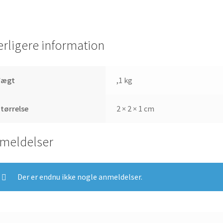
erligere information
Vægt
,1 kg
tørrelse
2 × 2 × 1 cm
meldelser
Der er endnu ikke nogle anmeldelser.