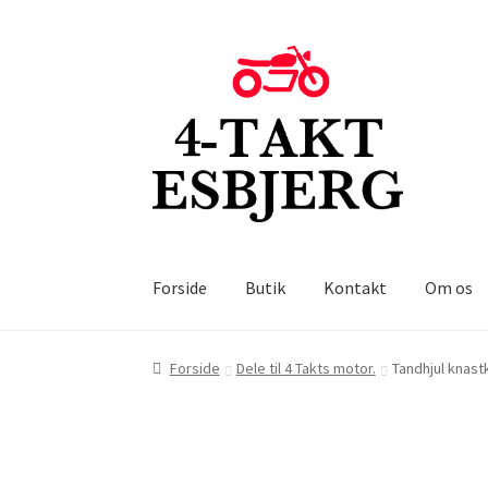
Spring
Spring
til
til
navigation
indhold
Forside
Butik
Kontakt
Om os
Forside
Dele til 4 Takts motor.
Tandhjul knas