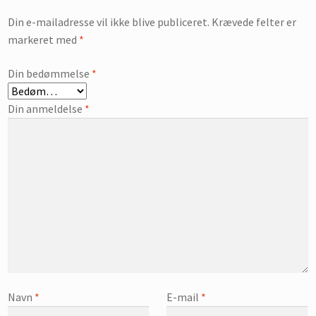
Din e-mailadresse vil ikke blive publiceret.
Krævede felter er
markeret med
*
Din bedømmelse
*
Din anmeldelse
*
Navn
*
E-mail
*