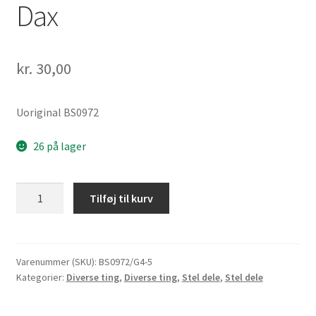
Dax
kr.
30,00
Uoriginal BS0972
26 på lager
Tankgummi
Tilføj til kurv
ved
dæksel
Honda
Dax
Varenummer (SKU):
BS0972/G4-5
Kategorier:
Diverse ting
,
Diverse ting
,
Stel dele
,
Stel dele
Og
Skyteam
Dax