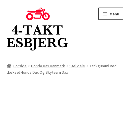
Spring
Spring
Menu
til
til
navigation
indhold
Forside
Forside
Honda Dax Danmark
Stel dele
Tankgummi ved
dæksel Honda Dax Og Skyteam Dax
Butik
Kontakt
Om os
Blog