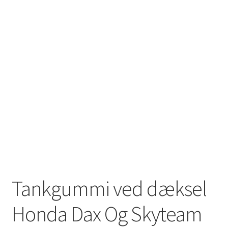
Solgte Maskiner
Video fra 4-takt Esbjerg
Tankgummi ved dæksel
Honda Dax Og Skyteam