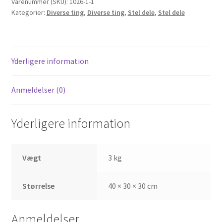
antal
Varenummer (SKU):
1026-1-1
Kategorier:
Diverse ting
,
Diverse ting
,
Stel dele
,
Stel dele
Yderligere information
Anmeldelser (0)
Yderligere information
Vægt
3 kg
Størrelse
40 × 30 × 30 cm
Anmeldelser