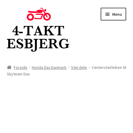
Spring
Spring
Menu
til
til
navigation
indhold
Forside
Forside
Honda Dax Danmark
Stel dele
Centerstøtteben til
Skyteam Dax
Butik
Kontakt
Om os
Blog