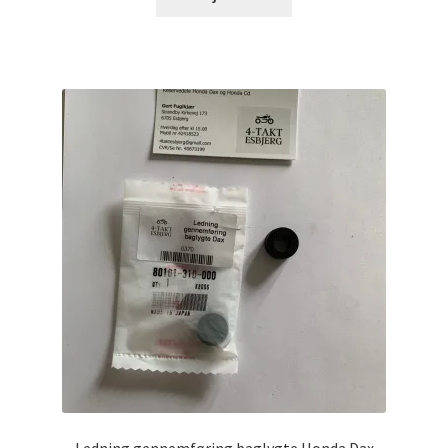
Ledning gennemføring baglygte Honda Dax