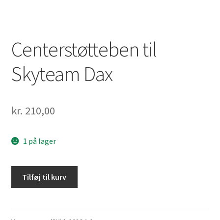
Centerstøtteben til
Skyteam Dax
kr.
210,00
1 på lager
Centerstøtteben
Tilføj til kurv
til
Skyteam
Dax