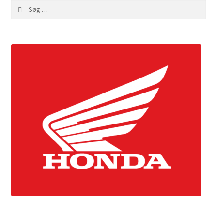
Søg
efter: