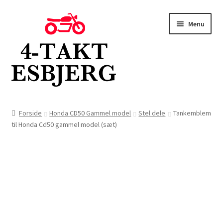
Spring
Spring
Menu
til
til
navigation
indhold
Forside
Forside
Honda CD50 Gammel model
Stel dele
Tankemblem
til Honda Cd50 gammel model (sæt)
Butik
Kontakt
Om os
Blog