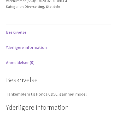
gammel
Varenummer (SKU):
87020-070-010/B3-4
Kategorier:
Diverse ting
,
Stel dele
model
(sæt)
antal
Beskrivelse
Yderligere information
Anmeldelser (0)
Beskrivelse
Tankemblem til Honda CD50, gammel model
Yderligere information