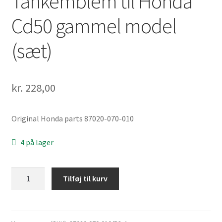
Tankemblem til Honda
Cd50 gammel model
(sæt)
kr.
228,00
Original Honda parts 87020-070-010
4 på lager
Tankemblem
Tilføj til kurv
til
Honda
Cd50