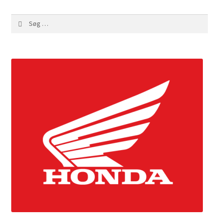
Søg
efter: