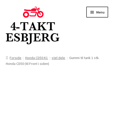
Spring
Spring
Menu
til
til
navigation
indhold
Forside
Forside
Honda CD50 K1
stel dele
Gummi til tank 1 stk.
Honda CD50 (til Front i siden)
Butik
Kontakt
Om os
Blog