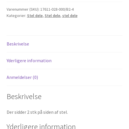
1
stk.
Varenummer (SKU):
17611-028-000/B2-4
Kategorier:
Stel dele
,
Stel dele
,
stel dele
Honda
CD50
(til
Front
Beskrivelse
i
siden)
antal
Yderligere information
Anmeldelser (0)
Beskrivelse
Der sidder 2 stk på siden af stel.
Yderligere information