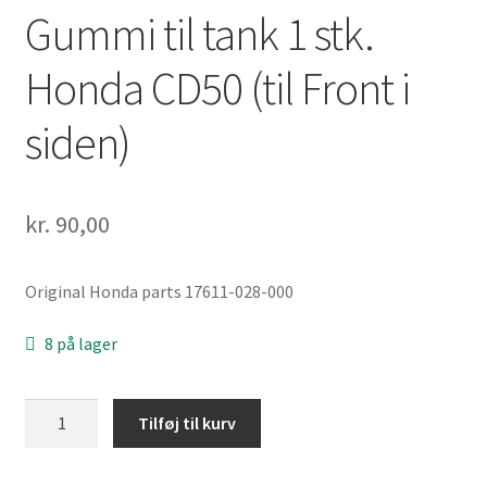
Gummi til tank 1 stk.
Honda CD50 (til Front i
siden)
kr.
90,00
Original Honda parts 17611-028-000
8 på lager
Gummi
Tilføj til kurv
til
tank