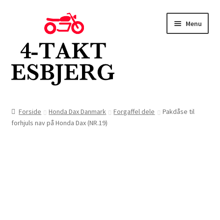
Spring
Spring
Menu
til
til
navigation
indhold
Forside
Forside
Honda Dax Danmark
Forgaffel dele
Pakdåse til
forhjuls nav på Honda Dax (NR.19)
Butik
Kontakt
Om os
Blog