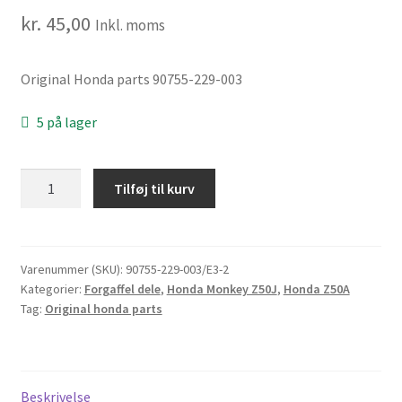
kr.
45,00
Inkl. moms
Original Honda parts 90755-229-003
5 på lager
Pakdåse
Tilføj til kurv
til
forhjuls
nav
på
Varenummer (SKU):
90755-229-003/E3-2
Kategorier:
Forgaffel dele
,
Honda Monkey Z50J
,
Honda Z50A
Honda
Tag:
Original honda parts
Dax
(NR.19)
antal
Beskrivelse