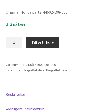
Original Honda parts 44602-098-000
2 på lager
Afstandrør
Tilføj til kurv
ved
forhjulslejer
Honda
Dax
Varenummer (SKU):
44602-098-000
Kategorier:
Forgaffel dele
,
Forgaffel dele
NR.8
antal
Beskrivelse
Yderligere information