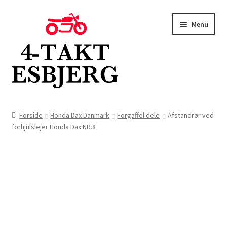
Spring
Spring
Menu
til
til
navigation
indhold
Forside
Forside
Honda Dax Danmark
Forgaffel dele
Afstandrør ved
forhjulslejer Honda Dax NR.8
Butik
Kontakt
Om os
Blog