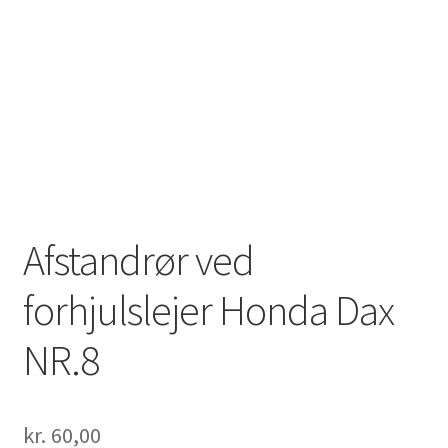
Solgte Maskiner
Video fra 4-takt Esbjerg
Afstandrør ved
forhjulslejer Honda Dax
NR.8
kr.
60,00