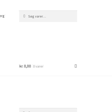
Søg
Søg
erg
efter:
kr.
0,00
0 varer
Søg