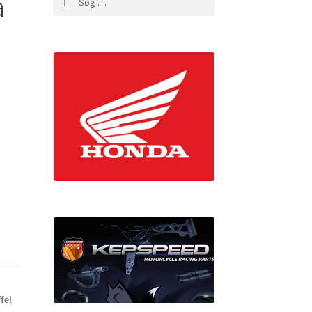
a
efter:
fel