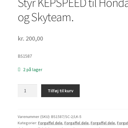
Styr KEPSPEED til Hond
og Skyteam.
kr.
200,00
BS1587
2 på lager
Styr
Tilføj til kurv
KEPSPEED
til
Honda
og
Varenummer (SKU):
BS1587/SC-2/LK-5
Kategorier:
Forgaffel dele
,
Forgaffel dele
,
Forgaffel dele
,
Forgaf
Skyteam.