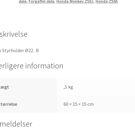
dele
,
Forgaffel dele
,
Honda Monkey Z50J
,
Honda Z50A
antal
skrivelse
 Styrholder Ø22. B
erligere information
Vægt
,5 kg
tørrelse
60 × 15 × 15 cm
meldelser