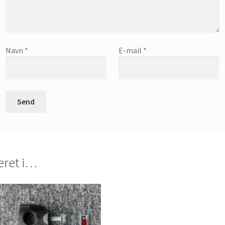
Navn
*
E-mail
*
eret i…