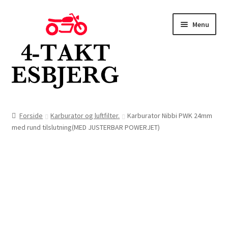
Spring
Spring
Menu
til
til
navigation
indhold
Forside
Forside
Karburator og luftfilter.
Karburator Nibbi PWK 24mm
med rund tilslutning(MED JUSTERBAR POWERJET)
Butik
Kontakt
Om os
Blog