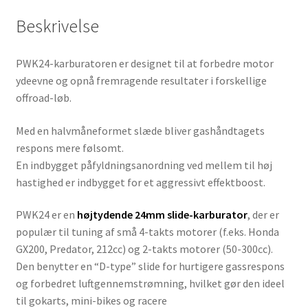
Beskrivelse
PWK24-karburatoren er designet til at forbedre motor
ydeevne og opnå fremragende resultater i forskellige
offroad-løb.
Med en halvmåneformet slæde bliver gashåndtagets
respons mere følsomt.
En indbygget påfyldningsanordning ved mellem til høj
hastighed er indbygget for et aggressivt effektboost.
PWK24 er en
højtydende 24mm slide-karburator
, der er
populær til tuning af små 4-takts motorer (f.eks. Honda
GX200, Predator, 212cc) og 2-takts motorer (50-300cc).
Den benytter en “D-type” slide for hurtigere gassrespons
og forbedret luftgennemstrømning, hvilket gør den ideel
til gokarts, mini-bikes og racere