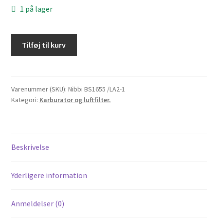
1 på lager
Karburator
Tilføj til kurv
Nibbi
PWK
24mm
med
Varenummer (SKU):
Nibbi BS1655 /LA2-1
Kategori:
Karburator og luftfilter.
rund
tilslutning(MED
JUSTERBAR
POWERJET)
Beskrivelse
antal
Yderligere information
Anmeldelser (0)