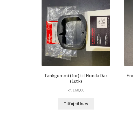
Tankgummi (for) til Honda Dax
End
(1stk)
kr.
160,00
Tilføj til kurv