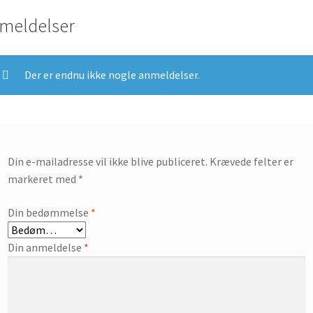
meldelser
Der er endnu ikke nogle anmeldelser.
Din e-mailadresse vil ikke blive publiceret.
Krævede felter er
markeret med
*
Din bedømmelse
*
Din anmeldelse
*