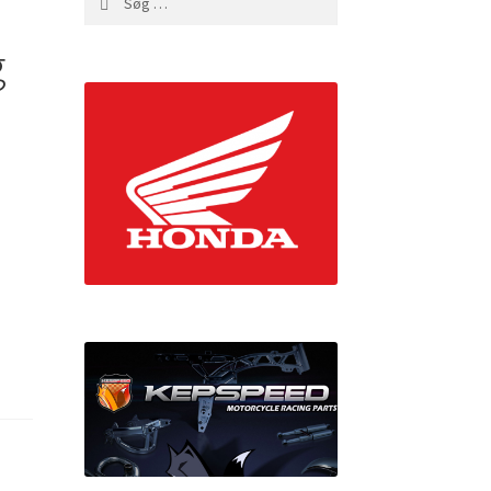
efter:
g