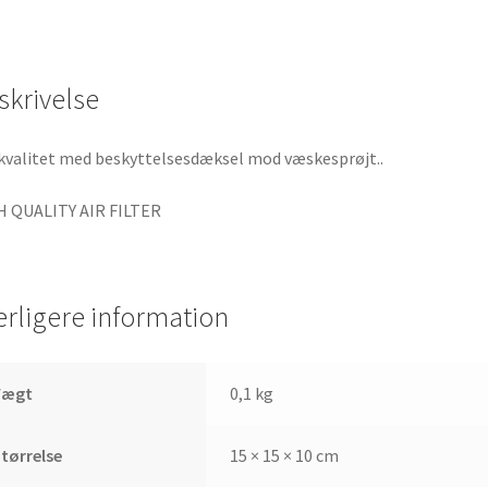
mm
karburatorindtag
antal
skrivelse
kvalitet med beskyttelsesdæksel mod væskesprøjt..
H
QUALITY
AIR
FILTER
erligere information
Vægt
0,1 kg
tørrelse
15 × 15 × 10 cm