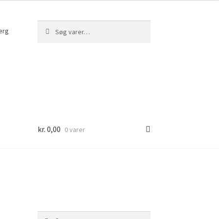
Søg
Søg
erg
efter:
kr.
0,00
0 varer
Søg