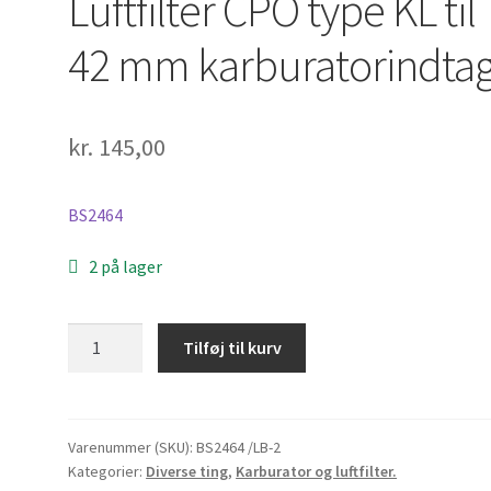
Luftfilter CPO type KL til
42 mm karburatorindta
kr.
145,00
BS2464
2 på lager
Luftfilter
Tilføj til kurv
CPO
type
KL
til
Varenummer (SKU):
BS2464 /LB-2
Kategorier:
Diverse ting
,
Karburator og luftfilter.
42