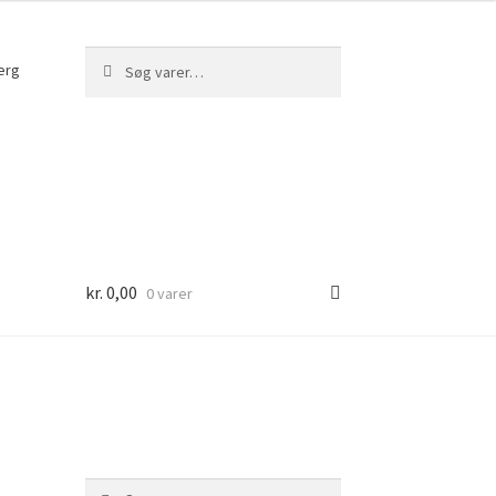
Søg
Søg
erg
efter:
kr.
0,00
0 varer
Søg