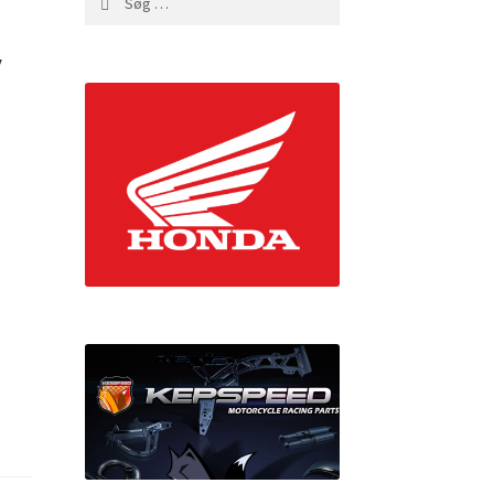
efter:
y