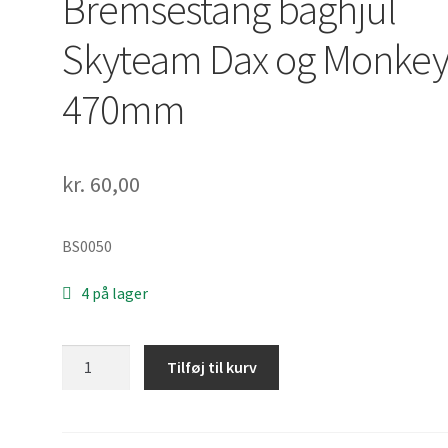
Bremsestang baghjul
Skyteam Dax og Monke
470mm
kr.
60,00
BS0050
4 på lager
Bremsestang
Tilføj til kurv
baghjul
Skyteam
Dax