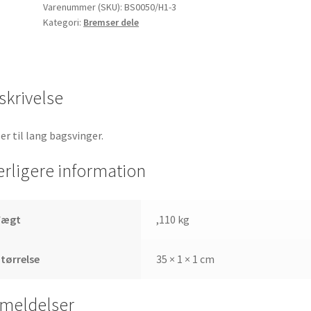
og
Varenummer (SKU):
BS0050/H1-3
Kategori:
Bremser dele
Monkey
470mm
antal
skrivelse
er til lang bagsvinger.
erligere information
Vægt
,110 kg
tørrelse
35 × 1 × 1 cm
meldelser