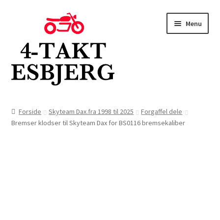
Spring
Spring
Menu
til
til
navigation
indhold
Forside
Forside
Skyteam Dax.fra 1998 til 2025
Forgaffel dele
Bremser klodser til Skyteam Dax for BS0116 bremsekaliber
Butik
Kontakt
Om os
Blog