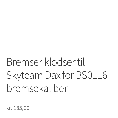
Solgte Maskiner
Video fra 4-takt Esbjerg
Bremser klodser til
Skyteam Dax for BS0116
bremsekaliber
kr.
135,00