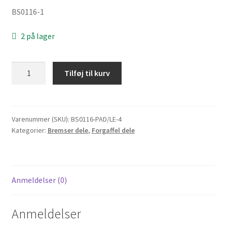
BS0116-1
2 på lager
Bremser
Tilføj til kurv
klodser
til
Skyteam
Dax
Varenummer (SKU):
BS0116-PAD/LE-4
Kategorier:
Bremser dele
,
Forgaffel dele
for
BS0116
bremsekaliber
antal
Anmeldelser (0)
Anmeldelser