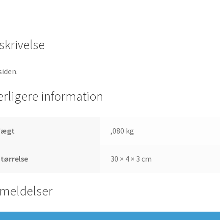
skrivelse
iden.
erligere information
Vægt
,080 kg
tørrelse
30 × 4 × 3 cm
meldelser