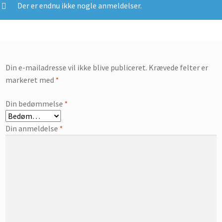
Der er endnu ikke nogle anmeldelser.
Din e-mailadresse vil ikke blive publiceret.
Krævede felter er
markeret med
*
Din bedømmelse
*
Din anmeldelse
*