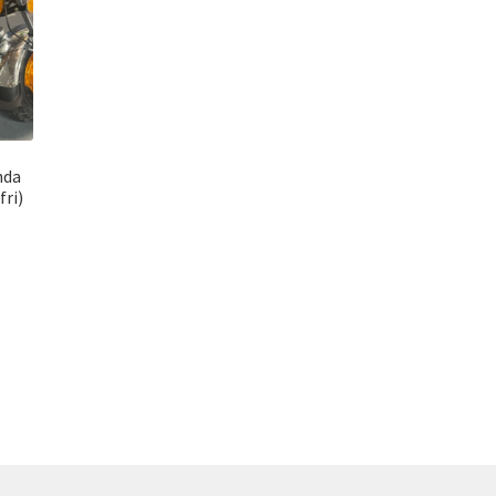
nda
fri)