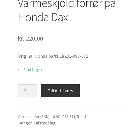
Varmeskjold forrør på
Honda Dax
kr.
220,00
Original Honda parts 18281-098-671
4 på lager
Varmeskjold
Tilføj til kurv
forrør
på
Honda
Dax
Varenummer (SKU):
18281-098-671/B11-3
Kategori:
Udstødning
antal