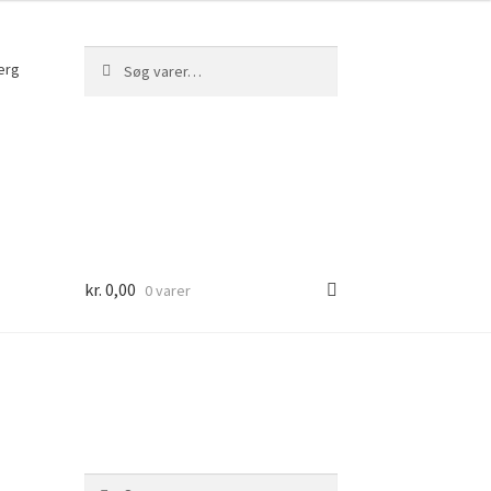
Søg
Søg
erg
efter:
kr.
0,00
0 varer
Søg