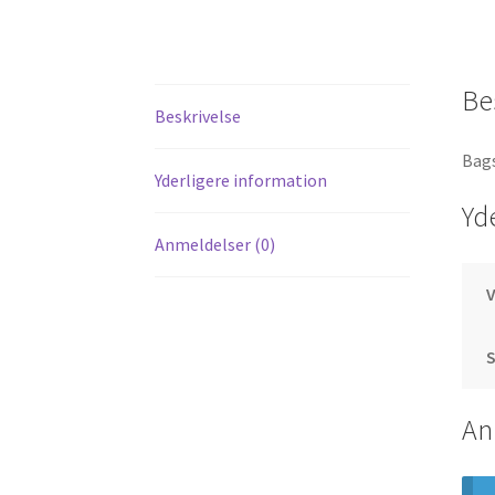
Be
Beskrivelse
Bags
Yderligere information
Yd
Anmeldelser (0)
S
An