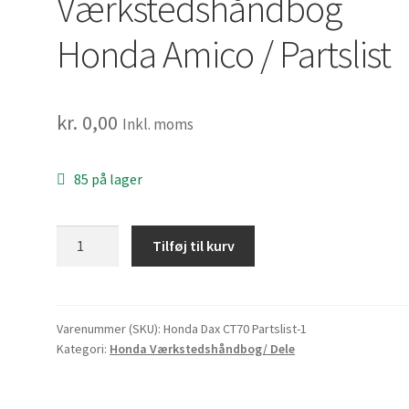
Værkstedshåndbog
Honda Amico / Partslist
kr.
0,00
Inkl. moms
85 på lager
Værkstedshåndbog
Tilføj til kurv
Honda
Amico
/
Partslist
Varenummer (SKU):
Honda Dax CT70 Partslist-1
Kategori:
Honda Værkstedshåndbog/ Dele
antal