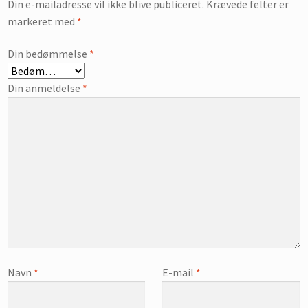
Din e-mailadresse vil ikke blive publiceret.
Krævede felter er
markeret med
*
Din bedømmelse
*
Din anmeldelse
*
Navn
*
E-mail
*