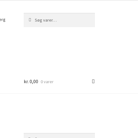
Søg
Søg
erg
efter:
kr.
0,00
0 varer
Søg