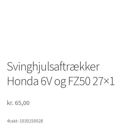
Solgte Maskiner
Video fra 4-takt Esbjerg
Svinghjulsaftrækker
Honda 6V og FZ50 27×1
kr.
65,00
4takt-1030150028