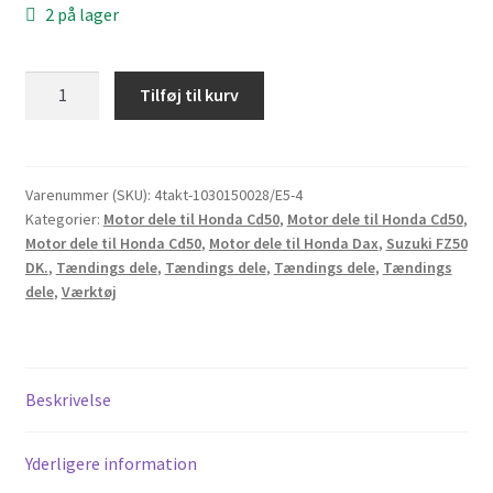
2 på lager
Svinghjulsaftrækker
Tilføj til kurv
Honda
6V
og
FZ50
Varenummer (SKU):
4takt-1030150028/E5-4
Kategorier:
Motor dele til Honda Cd50
,
Motor dele til Honda Cd50
,
27x1
Motor dele til Honda Cd50
,
Motor dele til Honda Dax
,
Suzuki FZ50
antal
DK.
,
Tændings dele
,
Tændings dele
,
Tændings dele
,
Tændings
dele
,
Værktøj
Beskrivelse
Yderligere information