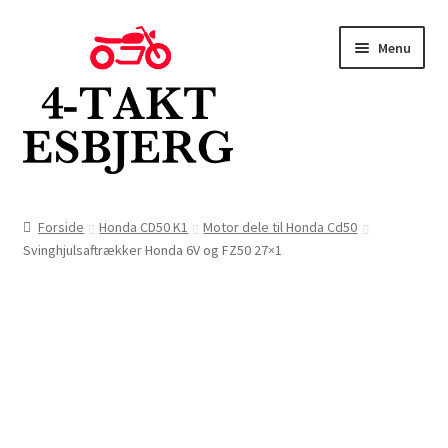
Spring
Spring
Menu
til
til
navigation
indhold
Forside
Forside
Honda CD50 K1
Motor dele til Honda Cd50
Svinghjulsaftrækker Honda 6V og FZ50 27×1
Butik
Kontakt
Om os
Blog