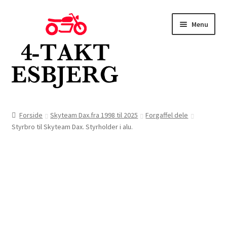
Spring
Spring
Menu
til
til
navigation
indhold
Forside
Forside
Skyteam Dax.fra 1998 til 2025
Forgaffel dele
Styrbro til Skyteam Dax. Styrholder i alu.
Butik
Kontakt
Om os
Blog