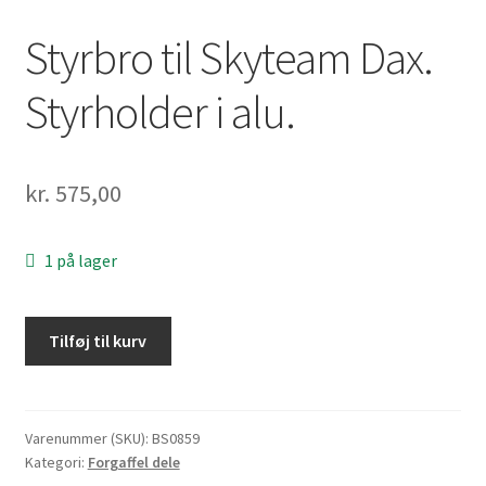
Styrbro til Skyteam Dax.
Styrholder i alu.
kr.
575,00
1 på lager
Styrbro
Tilføj til kurv
til
Skyteam
Dax.
Styrholder
Varenummer (SKU):
BS0859
Kategori:
Forgaffel dele
i