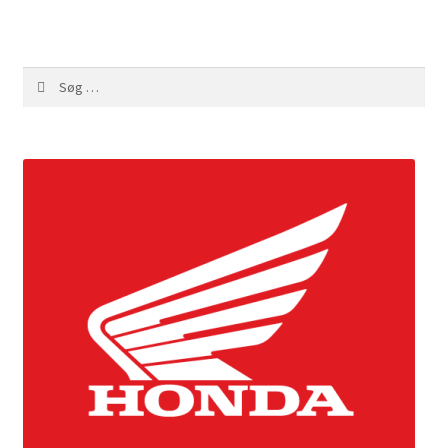
Søg
efter: