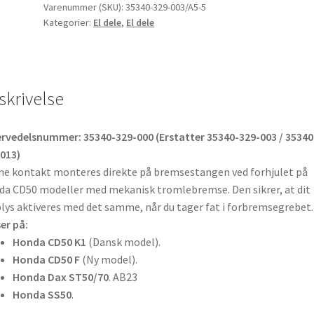
–
Varenummer (SKU):
35340-329-003/A5-5
Kategorier:
El dele
,
El dele
CD50
K1/F
antal
skrivelse
rvedelsnummer: 35340-329-000 (Erstatter 35340-329-003 / 35340
013)
e kontakt monteres direkte på bremsestangen ved forhjulet på
a CD50 modeller med mekanisk tromlebremse. Den sikrer, at dit
lys aktiveres med det samme, når du tager fat i forbremsegrebet.
er på:
Honda CD50 K1
(Dansk model).
Honda CD50 F
(Ny model).
Honda Dax ST50/70
. AB23
Honda SS50
.