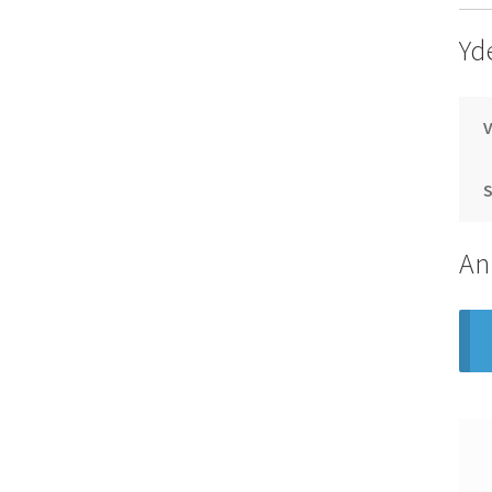
Yd
S
An