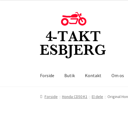
Spring
Spring
til
til
navigation
indhold
Forside
Butik
Kontakt
Om os
Forside
Honda CD50 K1
El dele
Original Hon