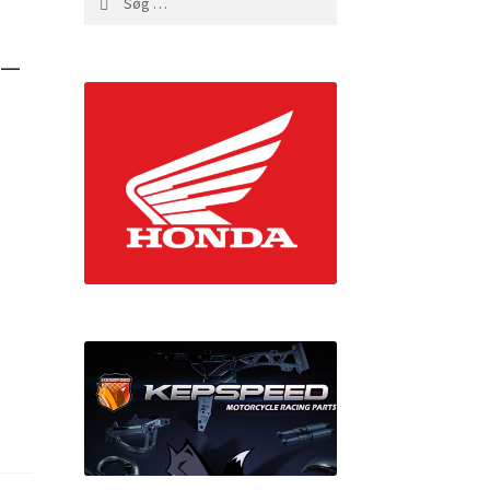
efter:
 –