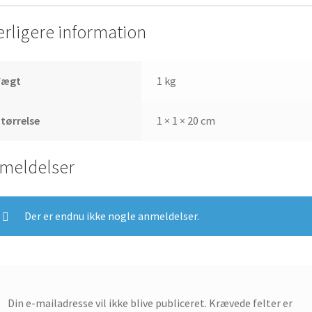
erligere information
Vægt
1 kg
tørrelse
1 × 1 × 20 cm
meldelser
Der er endnu ikke nogle anmeldelser.
Din e-mailadresse vil ikke blive publiceret.
Krævede felter er