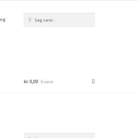
Søg
Søg
erg
efter:
kr.
0,00
0 varer
Søg