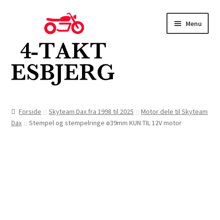
Spring
Spring
Menu
til
til
navigation
indhold
Forside
Forside
Skyteam Dax.fra 1998 til 2025
Motor dele til Skyteam
Dax
Stempel og stempelringe ø39mm KUN TIL 12V motor
Butik
Kontakt
Om os
Blog