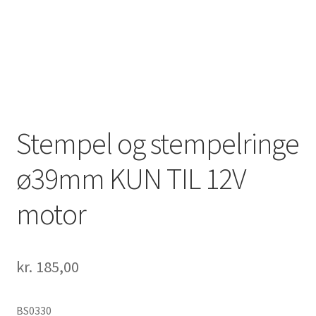
Solgte Maskiner
Video fra 4-takt Esbjerg
Stempel og stempelringe
ø39mm KUN TIL 12V
motor
kr.
185,00
BS0330