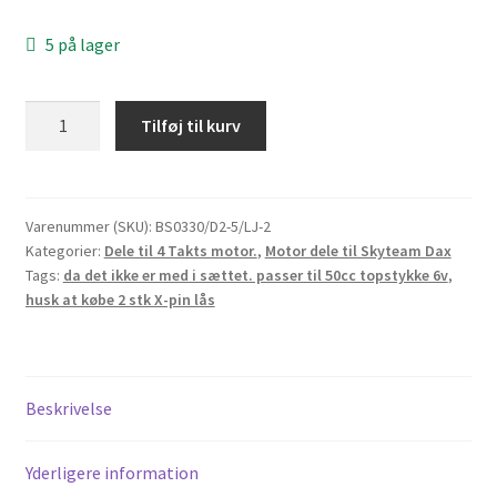
5 på lager
Stempel
Tilføj til kurv
og
stempelringe
ø39mm
KUN
Varenummer (SKU):
BS0330/D2-5/LJ-2
Kategorier:
Dele til 4 Takts motor.
,
Motor dele til Skyteam Dax
TIL
Tags:
da det ikke er med i sættet. passer til 50cc topstykke 6v
,
12V
husk at købe 2 stk X-pin lås
motor
antal
Beskrivelse
Yderligere information