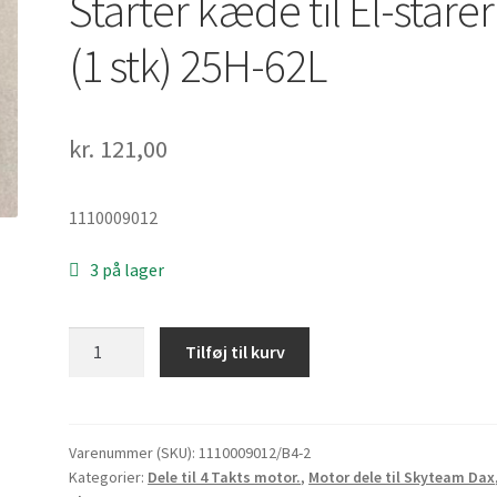
Starter kæde til El-starer
(1 stk) 25H-62L
kr.
121,00
1110009012
3 på lager
Starter
Tilføj til kurv
kæde
til
El-
starer
Varenummer (SKU):
1110009012/B4-2
Kategorier:
Dele til 4 Takts motor.
,
Motor dele til Skyteam Dax
(1