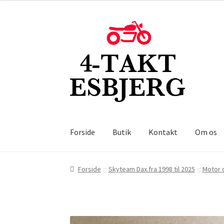
Spring
Spring
til
til
navigation
indhold
Forside
Butik
Kontakt
Om os
Forside
Skyteam Dax.fra 1998 til 2025
Motor d