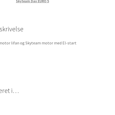
Skyteam Dax EURO 5
stk)
25H-
62L
antal
skrivelse
motor lifan og Skyteam motor med El-start
eret i…