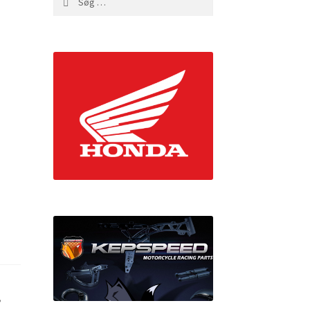
efter:
,