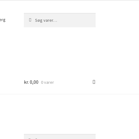
Søg
Søg
erg
efter:
kr.
0,00
0 varer
Søg