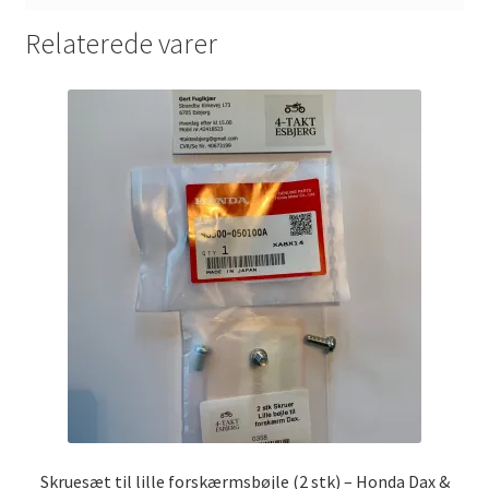
Relaterede varer
Skruesæt til lille forskærmsbøjle (2 stk) – Honda Dax &