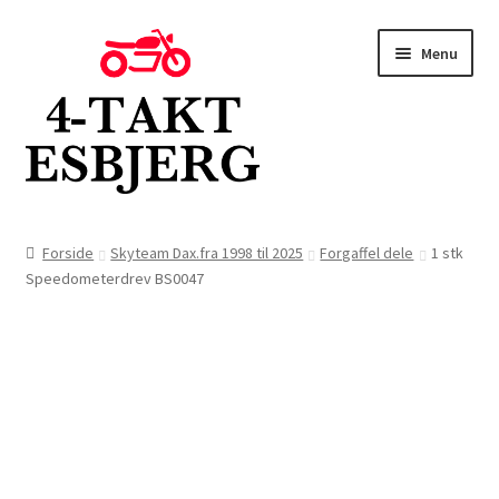
Spring
Spring
Menu
til
til
navigation
indhold
Forside
Forside
Skyteam Dax.fra 1998 til 2025
Forgaffel dele
1 stk
Speedometerdrev BS0047
Butik
Kontakt
Om os
Blog