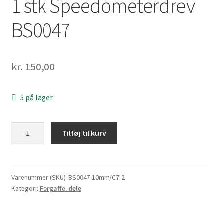
1 stk Speedometerdrev
BS0047
kr.
150,00
5 på lager
1
Tilføj til kurv
stk
Speedometerdrev
BS0047
antal
Varenummer (SKU):
BS0047-10mm/C7-2
Kategori:
Forgaffel dele