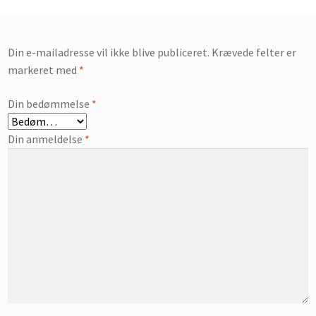
Din e-mailadresse vil ikke blive publiceret.
Krævede felter er
markeret med
*
Din bedømmelse
*
Din anmeldelse
*