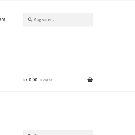
Søg
Søg
erg
efter:
kr.
0,00
0 varer
Søg