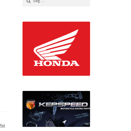
efter:
fel