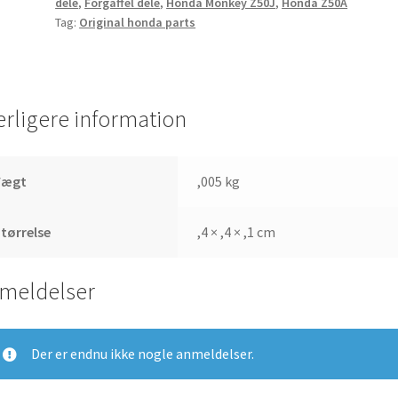
dele
,
Forgaffel dele
,
Honda Monkey Z50J
,
Honda Z50A
Tag:
Original honda parts
erligere information
Vægt
,005 kg
tørrelse
,4 × ,4 × ,1 cm
meldelser
Der er endnu ikke nogle anmeldelser.