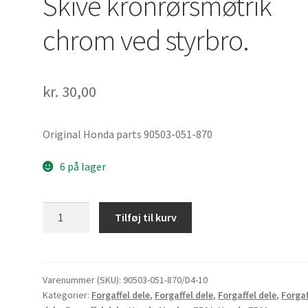
Skive kronrørsmøtrik
chrom ved styrbro.
kr.
30,00
Original Honda parts 90503-051-870
6 på lager
Skive
Tilføj til kurv
kronrørsmøtrik
chrom
ved
styrbro.
Varenummer (SKU):
90503-051-870/D4-10
Kategorier:
Forgaffel dele
,
Forgaffel dele
,
Forgaffel dele
,
Forgaf
antal