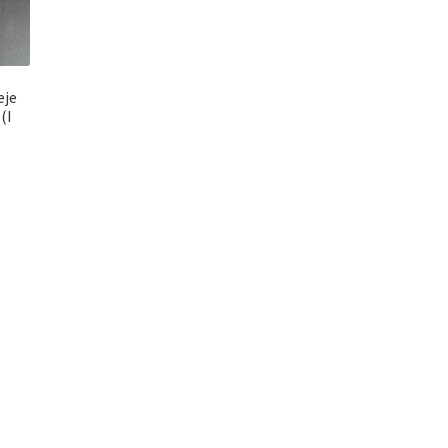
eje
(I