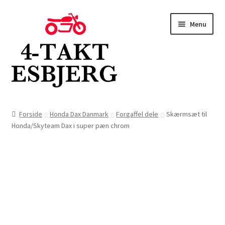
Spring
Spring
Menu
til
til
navigation
indhold
Forside
Forside
Honda Dax Danmark
Forgaffel dele
Skærmsæt til
Honda/Skyteam Dax i super pæn chrom
Butik
Kontakt
Om os
Blog