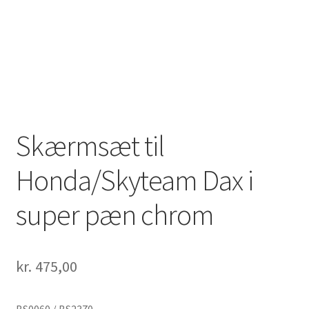
Solgte Maskiner
Video fra 4-takt Esbjerg
Skærmsæt til
Honda/Skyteam Dax i
super pæn chrom
kr.
475,00
BS0060 / BS2370