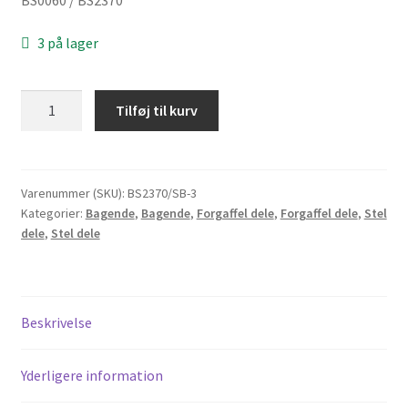
3 på lager
Skærmsæt
Tilføj til kurv
til
Honda/Skyteam
Dax
i
Varenummer (SKU):
BS2370/SB-3
Kategorier:
Bagende
,
Bagende
,
Forgaffel dele
,
Forgaffel dele
,
Stel
super
dele
,
Stel dele
pæn
chrom
antal
Beskrivelse
Yderligere information