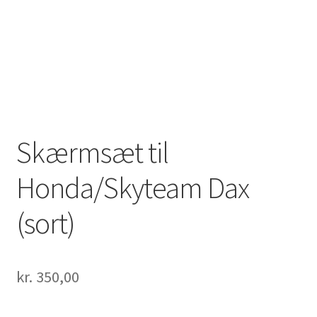
Solgte Maskiner
Video fra 4-takt Esbjerg
Skærmsæt til
Honda/Skyteam Dax
(sort)
kr.
350,00