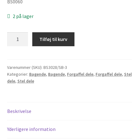
BS0060
2 på lager
Skærmsæt
Tilføj til kurv
til
Honda/Skyteam
Dax
(sort)
Varenummer (SKU):
BS3028/SB-3
Kategorier:
Bagende
,
Bagende
,
Forgaffel dele
,
Forgaffel dele
,
Stel
antal
dele
,
Stel dele
Beskrivelse
Yderligere information