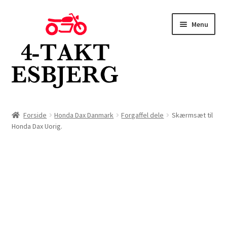
Spring
Spring
Menu
til
til
navigation
indhold
Forside
Forside
Honda Dax Danmark
Forgaffel dele
Skærmsæt til
Honda Dax Uorig.
Butik
Kontakt
Om os
Blog