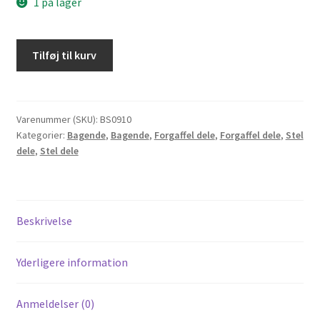
1 på lager
Skærmsæt
Tilføj til kurv
til
Honda
Dax
Uorig.
Varenummer (SKU):
BS0910
Kategorier:
Bagende
,
Bagende
,
Forgaffel dele
,
Forgaffel dele
,
Stel
antal
dele
,
Stel dele
Beskrivelse
Yderligere information
Anmeldelser (0)