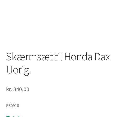
Solgte Maskiner
Video fra 4-takt Esbjerg
Skærmsæt til Honda Dax
Uorig.
kr.
340,00
BS0910