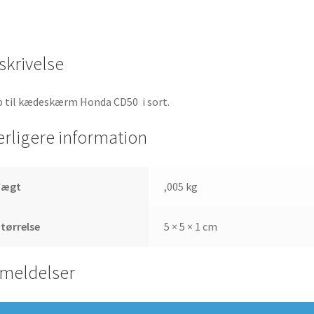
skrivelse
 til kædeskærm Honda CD50 i sort.
erligere information
Vægt
,005 kg
tørrelse
5 × 5 × 1 cm
meldelser