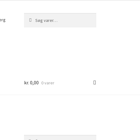
Søg
Søg
erg
efter:
kr.
0,00
0 varer
Søg