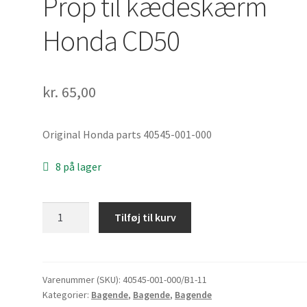
Prop til kædeskærm
Honda CD50
kr.
65,00
Original Honda parts 40545-001-000
8 på lager
Prop
Tilføj til kurv
til
kædeskærm
Honda
CD50
Varenummer (SKU):
40545-001-000/B1-11
Kategorier:
Bagende
,
Bagende
,
Bagende
antal