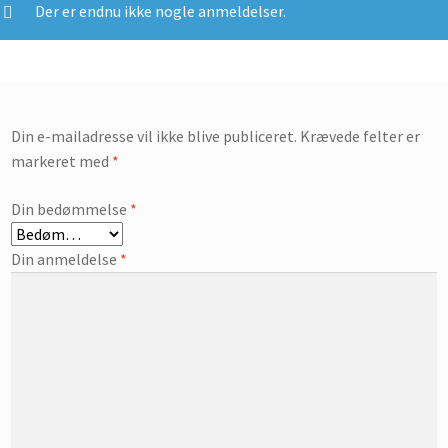
Der er endnu ikke nogle anmeldelser.
Din e-mailadresse vil ikke blive publiceret.
Krævede felter er
markeret med
*
Din bedømmelse
*
Din anmeldelse
*