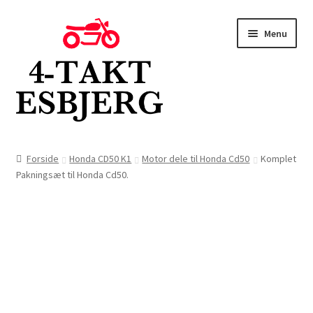
Spring
Spring
Menu
til
til
navigation
indhold
Forside
Forside
Honda CD50 K1
Motor dele til Honda Cd50
Komplet
Pakningsæt til Honda Cd50.
Butik
Kontakt
Om os
Blog