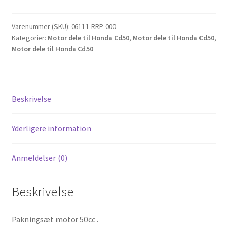
til
Honda
Cd50.
Varenummer (SKU):
06111-RRP-000
Kategorier:
Motor dele til Honda Cd50
,
Motor dele til Honda Cd50
,
antal
Motor dele til Honda Cd50
Beskrivelse
Yderligere information
Anmeldelser (0)
Beskrivelse
Pakningsæt motor 50cc .