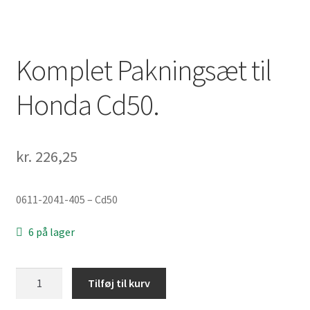
Komplet Pakningsæt til
Honda Cd50.
kr.
226,25
0611-2041-405 – Cd50
6 på lager
Komplet
Tilføj til kurv
Pakningsæt