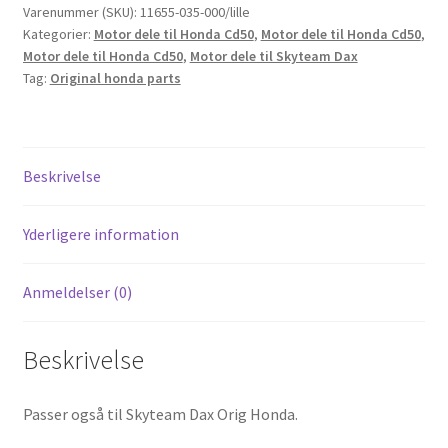
dæksel
Varenummer (SKU):
11655-035-000/lille
Kategorier:
Motor dele til Honda Cd50
,
Motor dele til Honda Cd50
,
Honda
Motor dele til Honda Cd50
,
Motor dele til Skyteam Dax
CD50
Tag:
Original honda parts
og
Skyteam
Dax
antal
Beskrivelse
Yderligere information
Anmeldelser (0)
Beskrivelse
Passer også til Skyteam Dax Orig Honda.