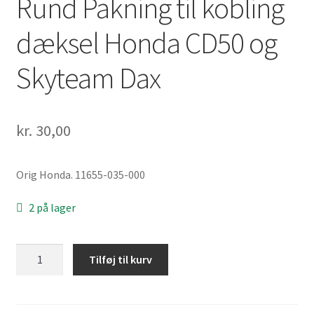
Rund Pakning til kobling
dæksel Honda CD50 og
Skyteam Dax
kr.
30,00
Orig Honda. 11655-035-000
2 på lager
Rund
Tilføj til kurv
Pakning
til
kobling