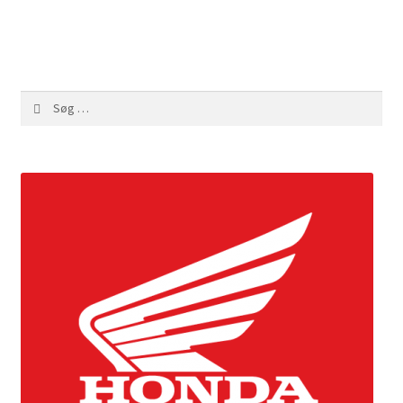
Søg
efter: