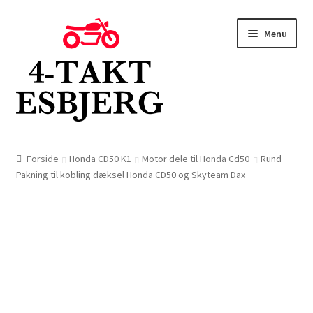
Spring
Spring
Menu
til
til
navigation
indhold
Forside
Forside
Honda CD50 K1
Motor dele til Honda Cd50
Rund
Pakning til kobling dæksel Honda CD50 og Skyteam Dax
Butik
Kontakt
Om os
Blog