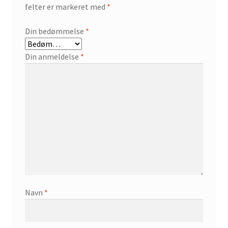
felter er markeret med
*
Din bedømmelse
*
Din anmeldelse
*
Navn
*