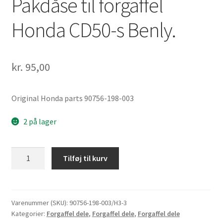
Pakdåse til forgaffel
Honda CD50-s Benly.
kr.
95,00
Original Honda parts 90756-198-003
2 på lager
Pakdåse
Tilføj til kurv
til
forgaffel
Honda
CD50-
Varenummer (SKU):
90756-198-003/H3-3
Kategorier:
Forgaffel dele
,
Forgaffel dele
,
Forgaffel dele
s