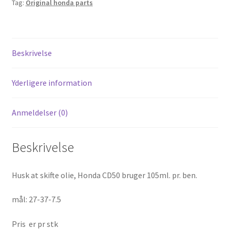
Tag:
Original honda parts
Benly.
antal
Beskrivelse
Yderligere information
Anmeldelser (0)
Beskrivelse
Husk at skifte olie, Honda CD50 bruger 105ml. pr. ben.
mål: 27-37-7.5
Pris er pr stk