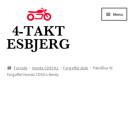
Spring
Spring
Menu
til
til
navigation
indhold
Forside
Forside
Honda CD50 K1
Forgaffel dele
Pakdåse til
forgaffel Honda CD50-s Benly.
Butik
Kontakt
Om os
Blog