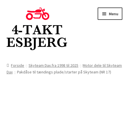
Spring
Spring
Menu
til
til
navigation
indhold
Forside
Forside
Skyteam Dax.fra 1998 til 2025
Motor dele til Skyteam
Dax
Pakdåse til tændings plade/starter på Skyteam (NR 17)
Butik
Kontakt
Om os
Blog