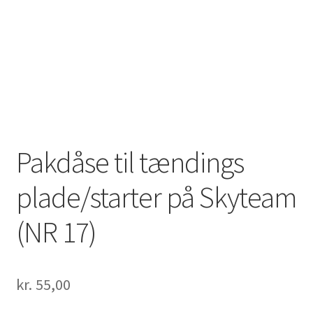
Solgte Maskiner
Video fra 4-takt Esbjerg
Pakdåse til tændings
plade/starter på Skyteam
(NR 17)
kr.
55,00