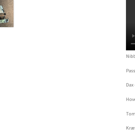
Nib
Pass
Dax 
Hov
Tom
Kræv