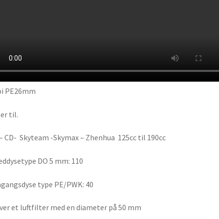
bi PE26mm
er til.
– CD- Skyteam -Skymax – Zhenhua 125cc til 190cc
eddysetype DO 5 mm: 110
gangsdyse type PE/PWK: 40
er et luftfilter med en diameter på 50 mm