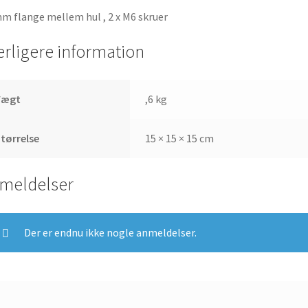
m flange mellem hul , 2 x M6 skruer
erligere information
Vægt
,6 kg
tørrelse
15 × 15 × 15 cm
meldelser
Der er endnu ikke nogle anmeldelser.