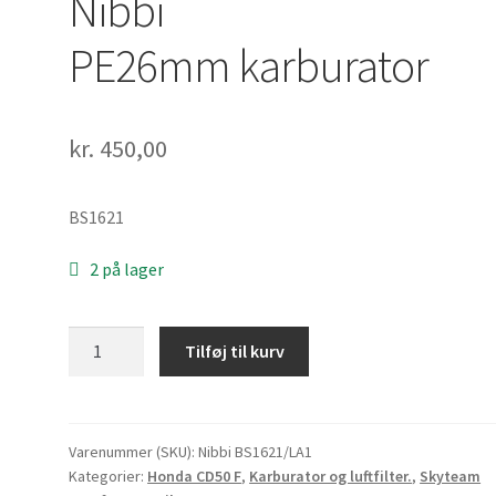
Nibbi
PE26mm karburator
kr.
450,00
BS1621
2 på lager
Nibbi
Tilføj til kurv
PE26mm karburator
antal
Varenummer (SKU):
Nibbi BS1621/LA1
Kategorier:
Honda CD50 F
,
Karburator og luftfilter.
,
Skyteam