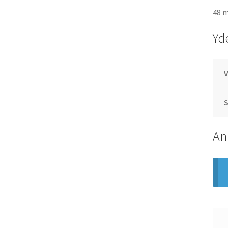
48 m
Yd
S
An