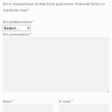
Din e-mailadresse vil ikke blive publiceret.
Krævede felter er
markeret med
*
Din bedømmelse
*
Din anmeldelse
*
Navn
*
E-mail
*