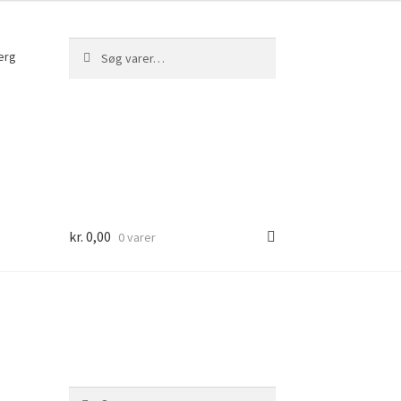
Søg
Søg
erg
efter:
kr.
0,00
0 varer
Søg