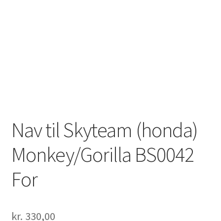
Solgte Maskiner
Video fra 4-takt Esbjerg
Nav til Skyteam (honda)
Monkey/Gorilla BS0042
For
kr.
330,00