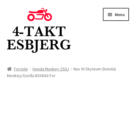
Spring
Spring
Menu
til
til
navigation
indhold
Forside
Forside
Honda Monkey Z50J
Nav til Skyteam (honda)
Monkey/Gorilla BS0042 For
Butik
Kontakt
Om os
Blog