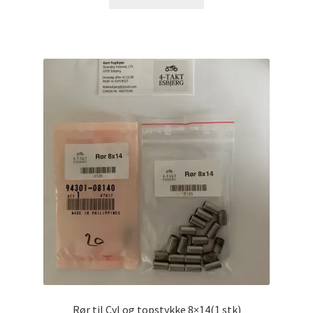
Rør til Cyl og topstykke 8×14(1 stk)