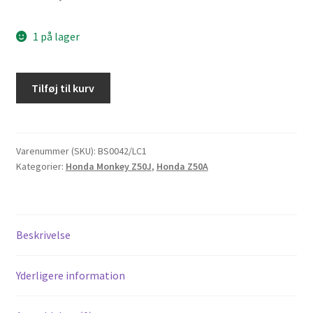
1 på lager
Nav
Tilføj til kurv
til
Skyteam
(honda)
Monkey/Gorilla
Varenummer (SKU):
BS0042/LC1
Kategorier:
Honda Monkey Z50J
,
Honda Z50A
BS0042
For
antal
Beskrivelse
Yderligere information