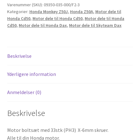
stk
Varenummer (SKU):
09350-035-000/F2-3
Kategorier:
Honda Monkey Z50J
,
Honda Z50A
,
Motor dele til
Honda
Honda Cd50
,
Motor dele til Honda Cd50
,
Motor dele til Honda
(PH3)
Cd50
,
Motor dele til Honda Dax
,
Motor dele til Skyteam Dax
6mm
skruer
antal
Beskrivelse
Yderligere information
Anmeldelser (0)
Beskrivelse
Motor boltsæt med 33stk (PH3) X-6mm skruer.
Alle til din Honda motor.