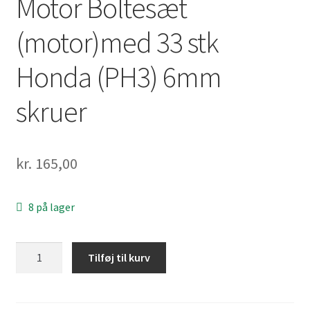
Motor Boltesæt
(motor)med 33 stk
Honda (PH3) 6mm
skruer
kr.
165,00
8 på lager
Motor
Tilføj til kurv
Boltesæt
(motor)med
33