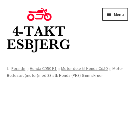
Spring
Spring
Menu
til
til
navigation
indhold
Forside
Forside
Honda CD50 K1
Motor dele til Honda Cd50
Motor
Boltesæt (motor)med 33 stk Honda (PH3) 6mm skruer
Butik
Kontakt
Om os
Blog