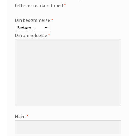
felter er markeret med
*
Din bedømmelse
*
Din anmeldelse
*
Navn
*