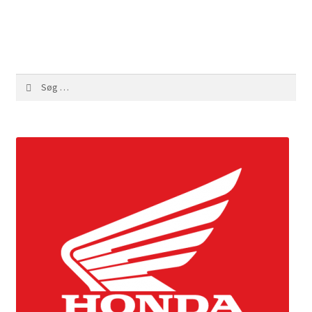
Søg
efter: