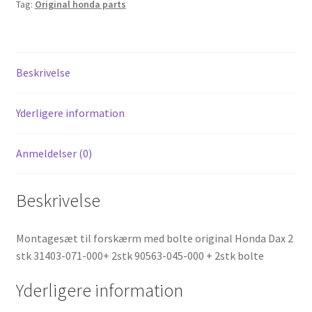
Tag:
Original honda parts
Honda
Dax
antal
Beskrivelse
Yderligere information
Anmeldelser (0)
Beskrivelse
Montagesæt til forskærm med bolte original Honda Dax 2
stk 31403-071-000+ 2stk 90563-045-000 + 2stk bolte
Yderligere information