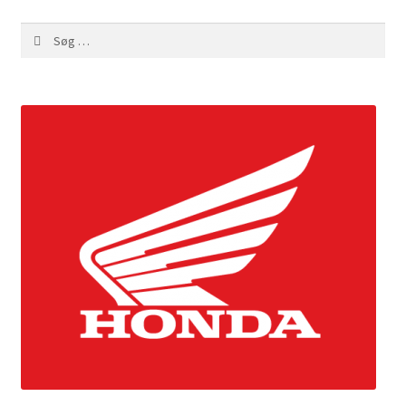
Søg
efter: