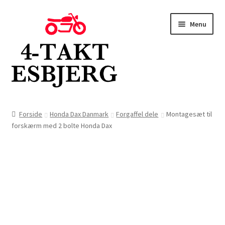
Spring
Spring
Menu
til
til
navigation
indhold
Forside
Forside
Honda Dax Danmark
Forgaffel dele
Montagesæt til
forskærm med 2 bolte Honda Dax
Butik
Kontakt
Om os
Blog