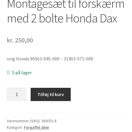
Montagesæt til forskærm
med 2 bolte Honda Dax
kr.
250,00
orig Honda 90563-045-000 – 31403-071-000
5 på lager
Montagesæt
Tilføj til kurv
til
forskærm
med
2
Varenummer (SKU):
369/D1-8
Kategori:
Forgaffel dele
bolte