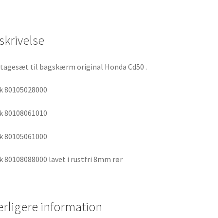
skrivelse
agesæt til bagskærm original Honda Cd50 .
k 80105028000
k 80108061010
k 80105061000
k 80108088000 lavet i rustfri 8mm rør
erligere information