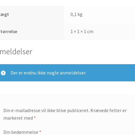
Vægt
0,1 kg
tørrelse
1 × 1 × 1 cm
meldelser
Der er endnu ikke nogle anmeldelser.
Din e-mailadresse vil ikke blive publiceret.
Krævede felter er
markeret med
*
Din bedømmelse
*