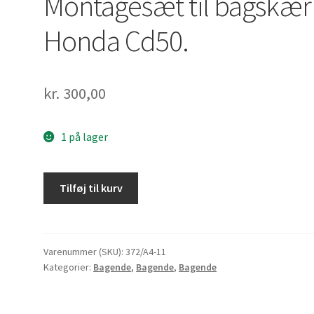
Montagesæt til bagskæ
Honda Cd50.
kr.
300,00
1 på lager
Montagesæt
Tilføj til kurv
til
bagskærm
Honda
Cd50.
Varenummer (SKU):
372/A4-11
Kategorier:
Bagende
,
Bagende
,
Bagende
antal