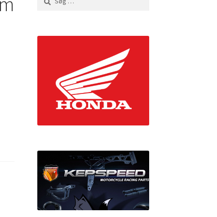
rm
efter: