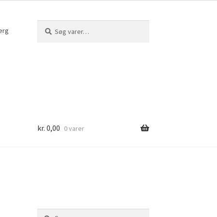
Søg
Søg
erg
efter:
kr.
0,00
0 varer
Søg