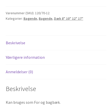
120/70-
12
Varenummer (SKU):
120/70-12
Kategorier:
Bagende
,
Bagende
,
Dæk 8" 10" 12" 17"
51L
TL
antal
Beskrivelse
Yderligere information
Anmeldelser (0)
Beskrivelse
Kan bruges som For og bagbæk.