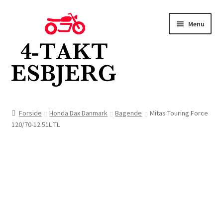
Spring
Spring
Menu
til
til
navigation
indhold
Forside
Forside
Honda Dax Danmark
Bagende
Mitas Touring Force
120/70-12 51L TL
Butik
Kontakt
Om os
Blog