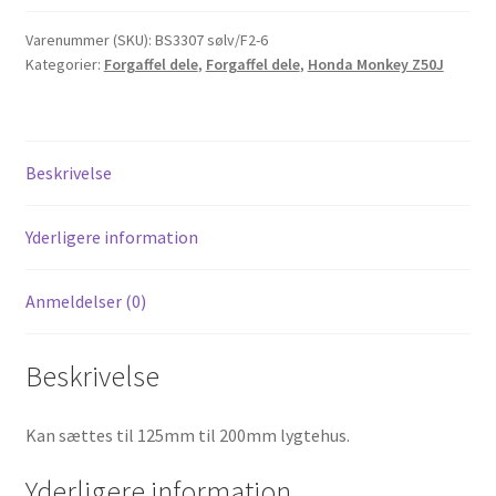
gaffelben
antal
Varenummer (SKU):
BS3307 sølv/F2-6
Kategorier:
Forgaffel dele
,
Forgaffel dele
,
Honda Monkey Z50J
Beskrivelse
Yderligere information
Anmeldelser (0)
Beskrivelse
Kan sættes til 125mm til 200mm lygtehus.
Yderligere information