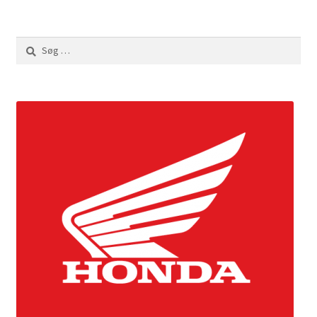
Søg
efter: