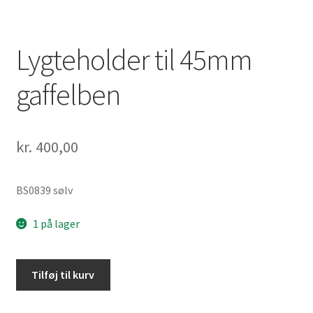
Lygteholder til 45mm
gaffelben
kr.
400,00
BS0839 sølv
1 på lager
Lygteholder
Tilføj til kurv
til
45mm