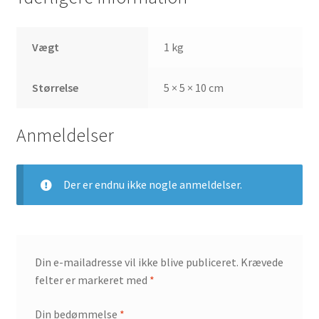
Vægt
1 kg
Størrelse
5 × 5 × 10 cm
Anmeldelser
Der er endnu ikke nogle anmeldelser.
Din e-mailadresse vil ikke blive publiceret.
Krævede
felter er markeret med
*
Din bedømmelse
*