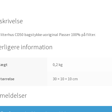
skrivelse
filterhus CD50 bagstykke uoriginal Passer 100% på filter.
erligere information
Vægt
0,2 kg
tørrelse
30 × 10 × 10 cm
meldelser