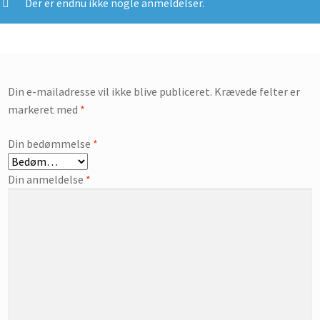
Der er endnu ikke nogle anmeldelser.
Din e-mailadresse vil ikke blive publiceret.
Krævede felter er
markeret med
*
Din bedømmelse
*
Din anmeldelse
*