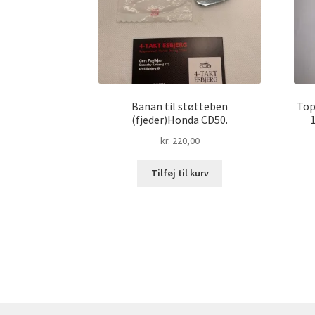
Banan til støtteben
Top
(fjeder)Honda CD50.
1
kr.
220,00
Tilføj til kurv