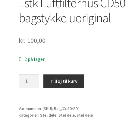
1stk Luftfilterhus CD50
bagstykke uoriginal
kr.
100,00
2 på lager
1stk
Tilføj til kurv
Luftfilterhus
CD50
bagstykke
uoriginal
Varenummer (SKU):
Bag/Cd50/SD1
Kategorier:
Stel dele
,
Stel dele
,
stel dele
antal