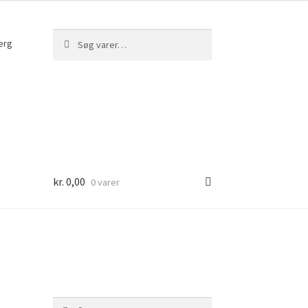
Søg
Søg
erg
efter:
kr.
0,00
0 varer
Søg