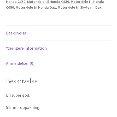
Honda Cd50
,
Motor dele til Honda Cd50
,
Motor dele til Honda
til
Cd50
,
Motor dele til Honda Dax
,
Motor dele til Skyteam Dax
6V.
antal
Beskrivelse
Yderligere information
Anmeldelser (0)
Beskrivelse
En super god.
51mm toppakning.