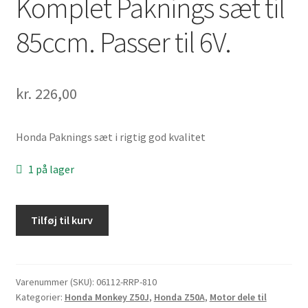
Komplet Paknings sæt til
85ccm. Passer til 6V.
kr.
226,00
Honda Paknings sæt i rigtig god kvalitet
1 på lager
Komplet
Tilføj til kurv
Paknings
sæt
til
85ccm.
Varenummer (SKU):
06112-RRP-810
Kategorier:
Honda Monkey Z50J
,
Honda Z50A
,
Motor dele til
Passer