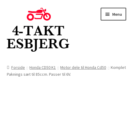
Spring
Spring
Menu
til
til
navigation
indhold
Forside
Forside
Honda CD50 K1
Motor dele til Honda Cd50
Komplet
Paknings sæt til 85ccm. Passer til 6V.
Butik
Kontakt
Om os
Blog