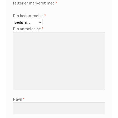
felter er markeret med
*
Din bedømmelse
*
Din anmeldelse
*
Navn
*