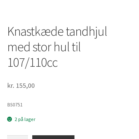
Knastkæde tandhjul
med stor hul til
107/110cc
kr.
155,00
BS0751
2 på lager
Knastkæde