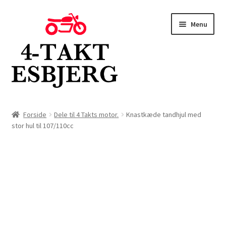
Spring
Spring
Menu
til
til
navigation
indhold
Forside
Forside
Dele til 4 Takts motor.
Knastkæde tandhjul med
stor hul til 107/110cc
Butik
Kontakt
Om os
Blog