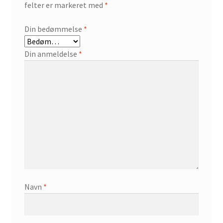
felter er markeret med
*
Din bedømmelse
*
Din anmeldelse
*
Navn
*