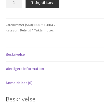
Tilføj til kurv
tandhjul
med
stor
hul
Varenummer (SKU):
BS0751-3/B4-2
Kategori:
Dele til 4 Takts motor.
til
107/110cc
antal
Beskrivelse
Yderligere information
Anmeldelser (0)
Beskrivelse