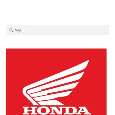
Søg
efter: