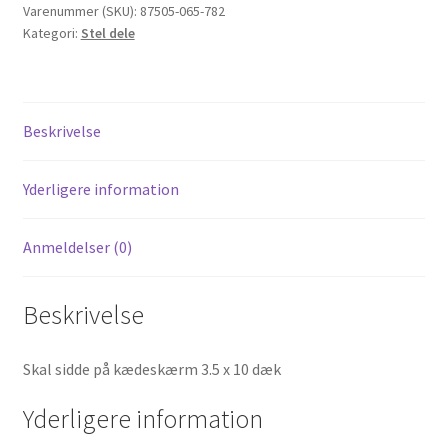
Honda
Varenummer (SKU):
87505-065-782
Kategori:
Stel dele
Dax
antal
Beskrivelse
Yderligere information
Anmeldelser (0)
Beskrivelse
Skal sidde på kædeskærm 3.5 x 10 dæk
Yderligere information