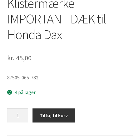
Klistermærke
IMPORTANT DÆK til
Honda Dax
kr.
45,00
87505-065-782
4 på lager
Klistermærke
Tilføj til kurv
IMPORTANT
DÆK
til