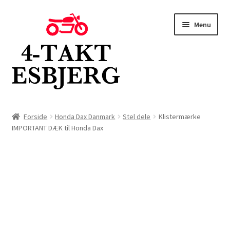
Spring
Spring
Menu
til
til
navigation
indhold
Forside
Forside
Honda Dax Danmark
Stel dele
Klistermærke
IMPORTANT DÆK til Honda Dax
Butik
Kontakt
Om os
Blog