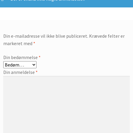
Din e-mailadresse vil ikke blive publiceret.
Krævede felter er
markeret med
*
Din bedømmelse
*
Din anmeldelse
*