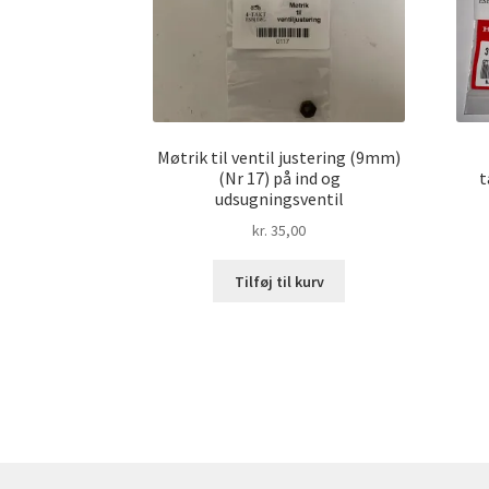
Møtrik til ventil justering (9mm)
(Nr 17) på ind og
t
udsugningsventil
kr.
35,00
Tilføj til kurv