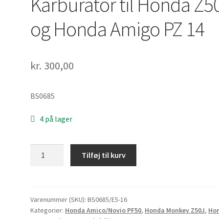
Karburator til Honda Z5
og Honda Amigo PZ 14
kr.
300,00
BS0685
4 på lager
Karburator
Tilføj til kurv
til
Honda
Z50J
og
Varenummer (SKU):
BS0685/E5-16
Kategorier:
Honda Amico/Novio PF50
,
Honda Monkey Z50J
,
Ho
Honda