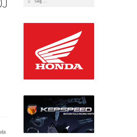
0J
efter:
nda