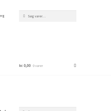
Søg
Søg
erg
efter:
kr.
0,00
0 varer
Søg