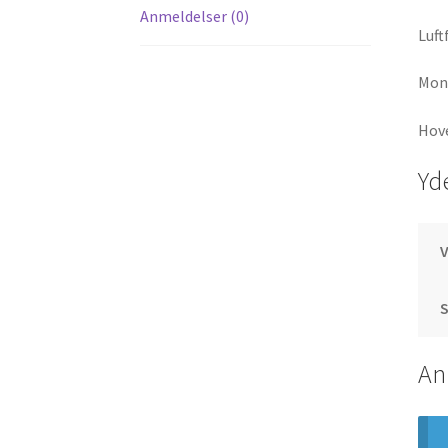
Anmeldelser (0)
Luft
Mont
Hove
Yd
S
An