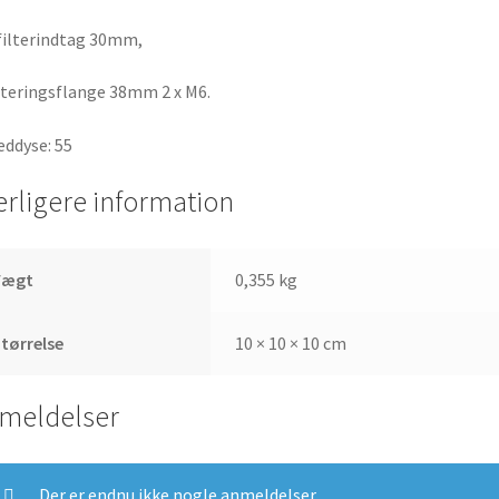
filterindtag 30mm,
eringsflange 38mm 2 x M6.
ddyse: 55
erligere information
Vægt
0,355 kg
tørrelse
10 × 10 × 10 cm
meldelser
Der er endnu ikke nogle anmeldelser.