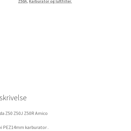
Z50A
,
Karburator og luftfilter.
Amigo
PZ
14
antal
skrivelse
da Z50 Z50J Z50R Amico
i PEZ14mm karburator .