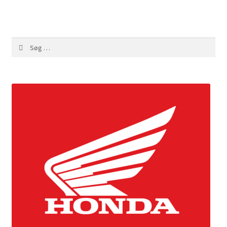
Søg
efter: