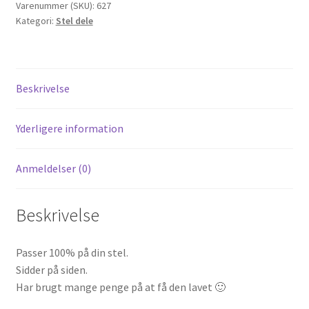
Skyteam
Varenummer (SKU):
627
Kategori:
Stel dele
Dax
50cc
(2stk)
antal
Beskrivelse
Yderligere information
Anmeldelser (0)
Beskrivelse
Passer 100% på din stel.
Sidder på siden.
Har brugt mange penge på at få den lavet 🙂