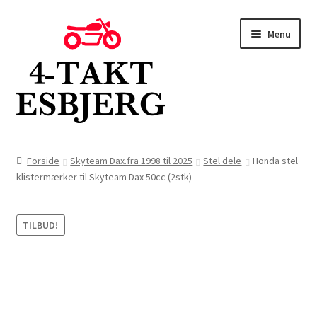
Spring
Spring
Menu
til
til
navigation
indhold
Forside
Forside
Skyteam Dax.fra 1998 til 2025
Stel dele
Honda stel
klistermærker til Skyteam Dax 50cc (2stk)
Butik
Kontakt
TILBUD!
Om os
Blog