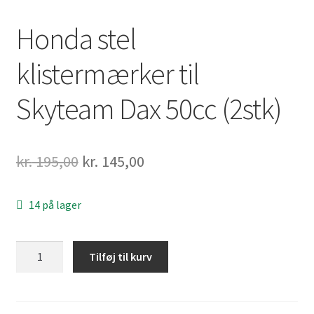
Honda stel
klistermærker til
Skyteam Dax 50cc (2stk)
Den
Den
kr.
195,00
kr.
145,00
oprindelige
aktuelle
14 på lager
pris
pris
var:
er:
Honda
Tilføj til kurv
kr. 195,00.
kr. 145,00.
stel
klistermærker
til