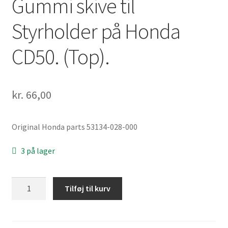
Gummi skive til
Styrholder på Honda
CD50. (Top).
kr.
66,00
Original Honda parts 53134-028-000
3 på lager
Gummi
Tilføj til kurv
skive
til
Styrholder