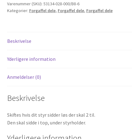
på
Varenummer (SKU):
53134-028-000/B8-6
Kategorier:
Forgaffel dele
,
Forgaffel dele
,
Forgaffel dele
Honda
CD50.
(Top).
antal
Beskrivelse
Yderligere information
Anmeldelser (0)
Beskrivelse
Skiftes hvis dit styr sidder løs der skal 2 til.
Den skal sidde i top, under styrholder.
Yderligere information