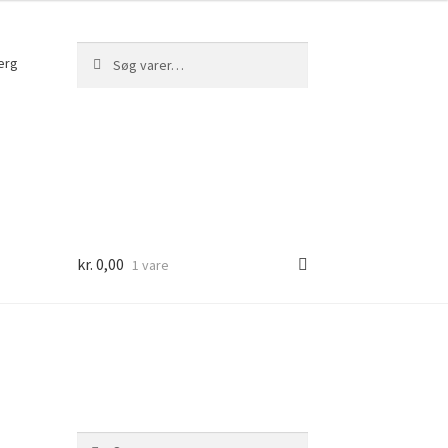
Søg
Søg
erg
efter:
kr.
0,00
1 vare
Søg