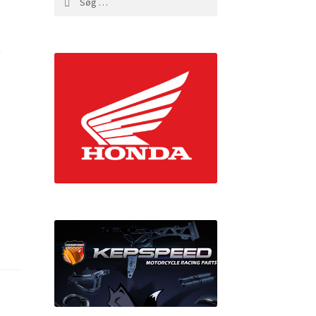
efter:
x