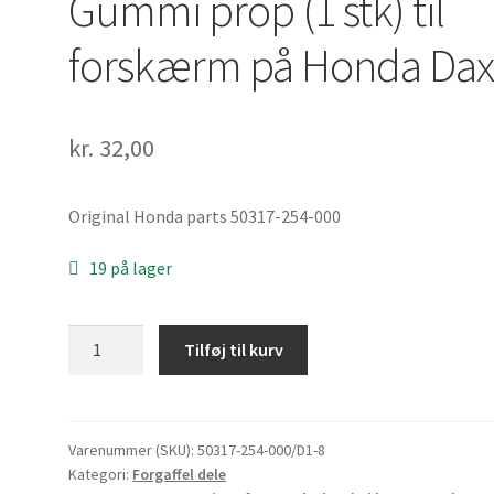
Gummi prop (1 stk) til
forskærm på Honda Da
kr.
32,00
Original Honda parts 50317-254-000
19 på lager
Gummi
Tilføj til kurv
prop
(1
stk)
til
Varenummer (SKU):
50317-254-000/D1-8
Kategori:
Forgaffel dele
forskærm