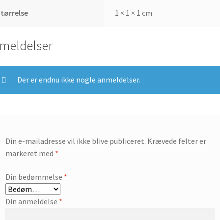
tørrelse
1 × 1 × 1 cm
meldelser
Der er endnu ikke nogle anmeldelser.
Din e-mailadresse vil ikke blive publiceret.
Krævede felter er
markeret med
*
Din bedømmelse
*
Din anmeldelse
*