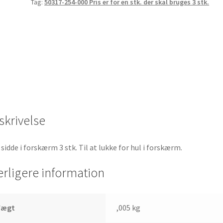
Tag:
50317-254-000 Pris er for en stk. der skal bruges 3 stk.
på
Honda
Dax
antal
skrivelse
 sidde i forskærm 3 stk. Til at lukke for hul i forskærm.
erligere information
Vægt
,005 kg