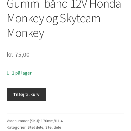
Gummi bånd 12V Honda
Monkey og Skyteam
Monkey
kr.
75,00
1 på lager
Gummi
Tilføj til kurv
bånd
12V
Honda
Monkey
Varenummer (SKU):
170mm/H1-4
Kategorier:
Stel dele
,
Stel dele
og