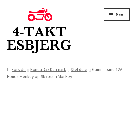
Spring
Spring
Menu
til
til
navigation
indhold
Forside
Forside
Honda Dax Danmark
Stel dele
Gummi bånd 12V
Honda Monkey og Skyteam Monkey
Butik
Kontakt
Om os
Blog