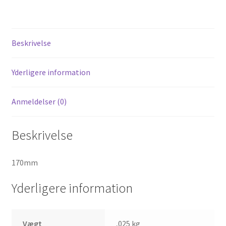
Skyteam
Monkey
antal
Beskrivelse
Yderligere information
Anmeldelser (0)
Beskrivelse
170mm
Yderligere information
Vægt
,025 kg