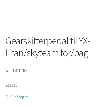
Solgte Maskiner
Video fra 4-takt Esbjerg
Gearskifterpedal til YX-
Lifan/skyteam for/bag
kr.
140,00
BS1316
19 på lager