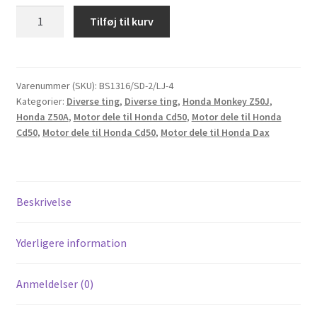
Gearskifterpedal
Tilføj til kurv
til
YX-
Lifan/skyteam
for/bag
Varenummer (SKU):
BS1316/SD-2/LJ-4
Kategorier:
Diverse ting
,
Diverse ting
,
Honda Monkey Z50J
,
antal
Honda Z50A
,
Motor dele til Honda Cd50
,
Motor dele til Honda
Cd50
,
Motor dele til Honda Cd50
,
Motor dele til Honda Dax
Beskrivelse
Yderligere information
Anmeldelser (0)