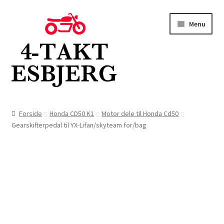
Spring
Spring
Menu
til
til
navigation
indhold
Forside
Forside
Honda CD50 K1
Motor dele til Honda Cd50
Gearskifterpedal til YX-Lifan/skyteam for/bag
Butik
Kontakt
Om os
Blog