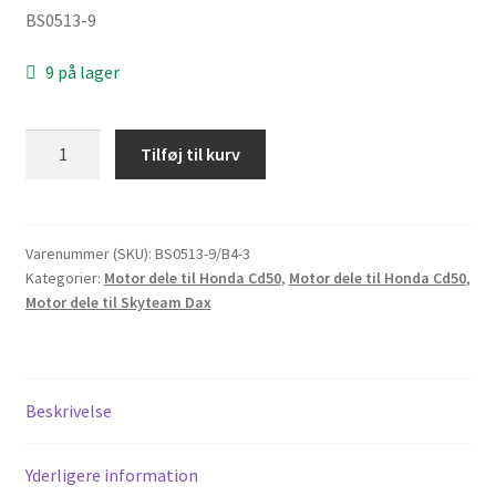
BS0513-9
9 på lager
Gearskifter
Tilføj til kurv
aksel
til
Lifan
og
Varenummer (SKU):
BS0513-9/B4-3
Kategorier:
Motor dele til Honda Cd50
,
Motor dele til Honda Cd50
,
Skyteam
Motor dele til Skyteam Dax
motor.
antal
Beskrivelse
Yderligere information