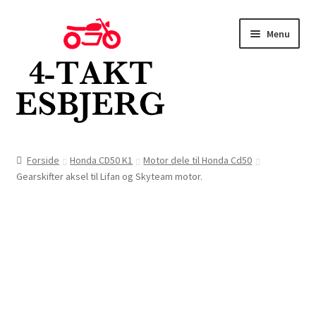
Spring
Spring
Menu
til
til
navigation
indhold
Forside
Forside
Honda CD50 K1
Motor dele til Honda Cd50
Gearskifter aksel til Lifan og Skyteam motor.
Butik
Kontakt
Om os
Blog