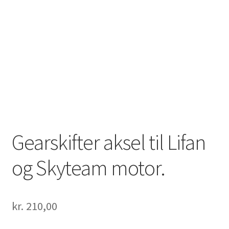
Solgte Maskiner
Video fra 4-takt Esbjerg
Gearskifter aksel til Lifan
og Skyteam motor.
kr.
210,00