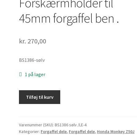
Forskærmholder til
45mm forgaffel ben .
kr.
270,00
BS1386-sølv
1 på lager
Forskærmholder
Tilføj til kurv
til
45mm
forgaffel
ben
Varenummer (SKU):
BS1386 sølv /LE-4
Kategorier:
Forgaffel dele
,
Forgaffel dele
,
Honda Monkey Z50J
.