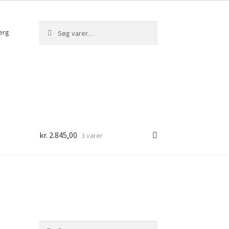
Søg
Søg
erg
efter:
kr.
2.845,00
3 varer
Søg