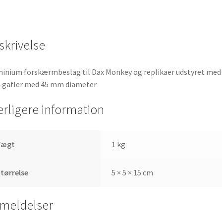
antal
skrivelse
inium forskærmbeslag til Dax Monkey og replikaer udstyret med
-gafler med 45 mm diameter
erligere information
Vægt
1 kg
tørrelse
5 × 5 × 15 cm
meldelser